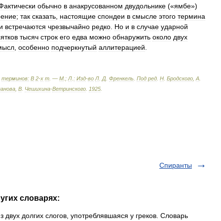
Фактически
обычно
в
анакрусованном
двудольнике
(«
ямбе
»)
рение
;
так
сказать
,
настоящие
спондеи
в
смысле
этого
термина
и
встречаются
чрезвычайно
редко
.
Но
и
в
случае
ударной
ятков
тысяч
строк
его
едва
можно
обнаружить
около
двух
мысл
,
особенно
подчеркнутый
аллитерацией
.
терминов:
В
2
-
х
т
. —
М
.;
Л
.
:
Изд
-
во
Л
.
Д
.
Френкель
.
Под
ред
.
Н
.
Бродского
,
А
.
занова
,
В
.
Чешихина
-
Ветринского
.
1925
.
Спиранты
угих словарях:
з двух долгих слогов, употреблявшаяся у греков. Словарь