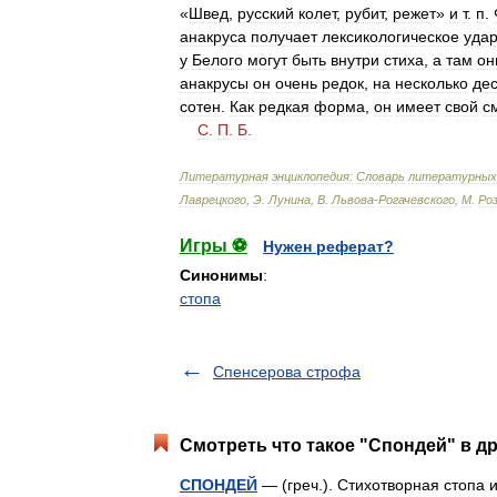
«
Швед
,
русский
колет
,
рубит
,
режет
»
и
т
.
п
.
анакруса
получает
лексикологическое
уда
у
Белого
могут
быть
внутри
стиха
,
а
там
он
анакрусы
он
очень
редок
,
на
несколько
дес
сотен
.
Как
редкая
форма
,
он
имеет
свой
с
С
.
П
.
Б
.
Литературная
энциклопедия:
Словарь
литературных
Лаврецкого
,
Э
.
Лунина
,
В
.
Львова
-
Рогачевского
,
М
.
Ро
Игры ⚽
Нужен реферат?
Синонимы
:
стопа
Спенсерова строфа
Смотреть что такое "Спондей" в др
СПОНДЕЙ
— (греч.). Стихотворная стопа и