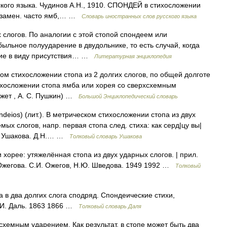
ского языка. Чудинов А.Н., 1910. СПОНДЕЙ в стихосложении
) и замен. часто ямб,… …
Словарь иностранных слов русского языка
 слогов. По аналогии с этой стопой спондеем или
ыльное полуударение в двудольнике, то есть случай, когда
ние в виду присутствия… …
Литературная энциклопедия
ком стихосложении стопа из 2 долгих слогов, по общей долготе
ихосложении стопа ямба или хорея со сверхсхемным
режет , А. С. Пушкин) …
Большой Энциклопедический словарь
ondeios) (лит.). В метрическом стихосложении стопа из двух
мых слогов, напр. первая стопа след. стиха: как серд|цу вы|
рь Ушакова. Д.Н.… …
Толковый словарь Ушакова
 и хорее: утяжелённая стопа из двух ударных слогов. | прил.
 Ожегова. С.И. Ожегов, Н.Ю. Шведова. 1949 1992 …
Толковый
а в два долгих слога сподряд. Спондеические стихи,
В.И. Даль. 1863 1866 …
Толковый словарь Даля
хемным ударением. Как результат, в стопе может быть два