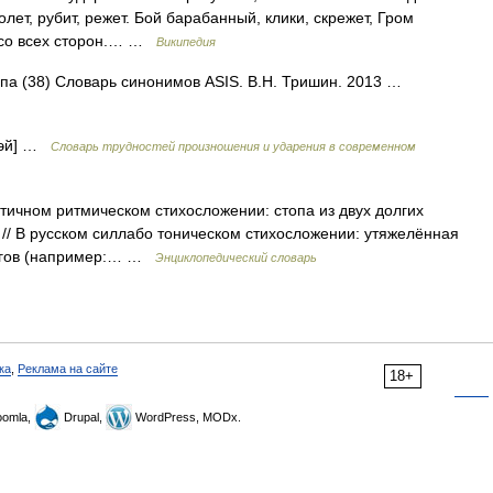
ет, рубит, режет. Бой барабанный, клики, скрежет, Гром
ад со всех сторон.… …
Википедия
топа (38) Словарь синонимов ASIS. В.Н. Тришин. 2013 …
дэй] …
Словарь трудностей произношения и ударения в современном
античном ритмическом стихосложении: стопа из двух долгих
 // В русском силлабо тоническом стихосложении: утяжелённая
логов (например:… …
Энциклопедический словарь
ка
,
Реклама на сайте
18+
omla,
Drupal,
WordPress, MODx.